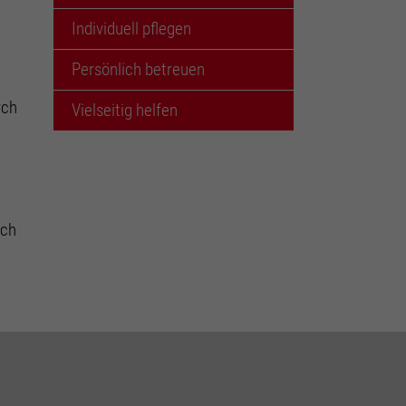
Individuell pflegen
Persönlich betreuen
rch
Vielseitig helfen
uch