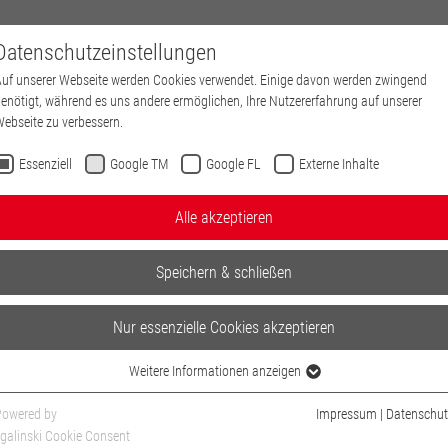
Datenschutzeinstellungen
HOME
MEDIAVITA
MITAR
uf unserer Webseite werden Cookies verwendet. Einige davon werden zwingend
enötigt, während es uns andere ermöglichen, Ihre Nutzererfahrung auf unserer
ebseite zu verbessern.
Essenziell
Google TM
Google FL
Externe Inhalte
Alle akzeptieren
Speichern & schließen
Nur essenzielle Cookies akzeptieren
Weitere Informationen anzeigen
Essenziell
Essenzielle Cookies werden für grundlegende Funktionen der Webseite benötigt.
Powered by
Impressum
|
Datenschut
Dadurch ist gewährleistet, dass die Webseite einwandfrei funktioniert.
galinski Cookie Consent