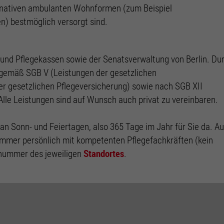
Zweck
Google Formular-Lead
rnativen ambulanten Wohnformen (zum Beispiel
) bestmöglich versorgt sind.
 und Pflegekassen sowie der Senatsverwaltung von Berlin. Du
n gemäß SGB V (Leistungen der gesetzlichen
er gesetzlichen Pflegeversicherung) sowie nach SGB XII
Alle Leistungen sind auf Wunsch auch privat zu vereinbaren.
an Sonn- und Feiertagen, also 365 Tage im Jahr für Sie da. A
immer persönlich mit kompetenten Pflegefachkräften (kein
Standortes
fnummer des jeweiligen
.