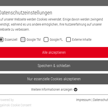
Datenschutzeinstellungen
HOME
MEDIAVITA
MITAR
uf unserer Webseite werden Cookies verwendet. Einige davon werden zwingend
enötigt, während es uns andere ermöglichen, Ihre Nutzererfahrung auf unserer
ebseite zu verbessern.
Essenziell
Google TM
Google FL
Externe Inhalte
Alle akzeptieren
Speichern & schließen
Nur essenzielle Cookies akzeptieren
Weitere Informationen anzeigen
Essenziell
Essenzielle Cookies werden für grundlegende Funktionen der Webseite benötigt.
bei uns ein
Powered by
Impressum
|
Datenschut
Dadurch ist gewährleistet, dass die Webseite einwandfrei funktioniert.
galinski Cookie Consent