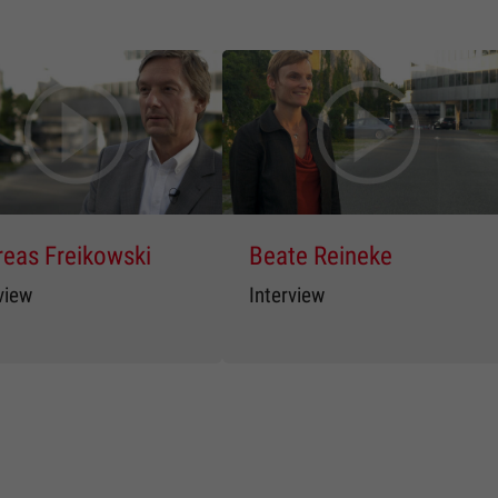
eas Freikowski
Beate Reineke
view
Interview